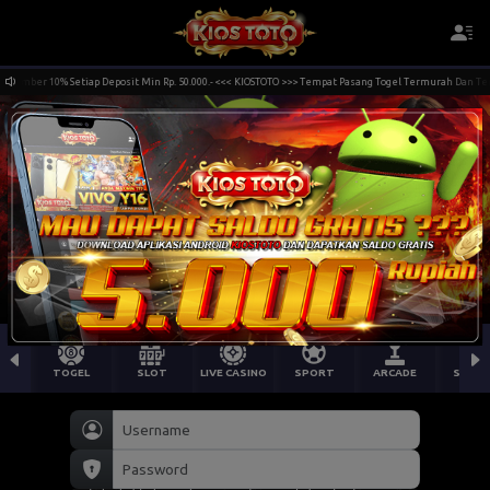
er 10% Setiap Deposit Min Rp. 50.000.- <<< KIOSTOTO >>> Tempat Pasang Togel Termurah Dan Terper
TOGEL
SLOT
LIVE CASINO
SPORT
ARCADE
SABU